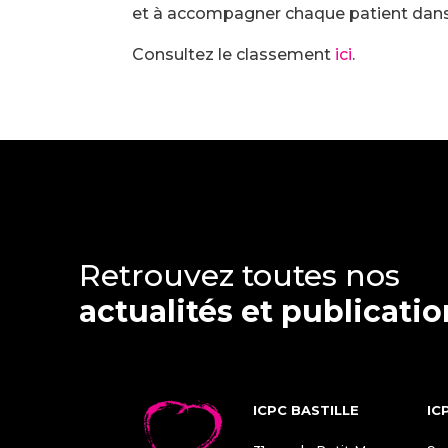
et à accompagner chaque patient dans
Consultez le classement
ici
.
Retrouvez toutes nos
actualités et publicati
ICPC BASTILLE
IC