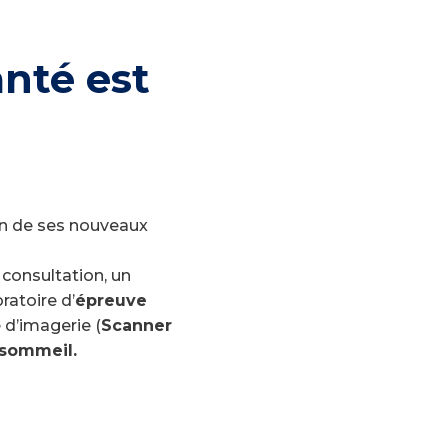
anté est
in de ses nouveaux
consultation, un
oratoire d’
épreuve
e d’imagerie (
Scanner
 sommeil.