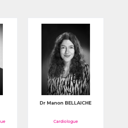
Dr Manon BELLAICHE
gue
Cardiologue
Pn