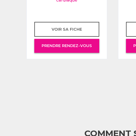
cardiaque
VOIR SA FICHE
S
PRENDRE RENDEZ-VOUS
P
COMMENT S