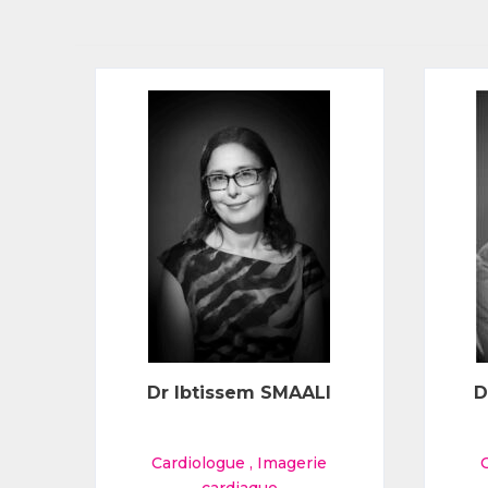
IS
Dr Ibtissem SMAALI
D
Cardiologue
,
Imagerie