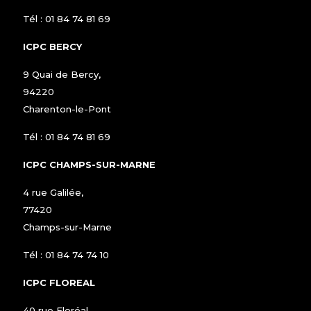
Tél :
01 84 74 81 69
ICPC BERCY
9 Quai de Bercy,
94220
Charenton-le-Pont
Tél :
01 84 74 81 69
ICPC CHAMPS-SUR-MARNE
4 rue Galilée,
77420
Champs-sur-Marne
Tél :
01 84 74 74 10
ICPC FLOREAL
40 rue Floréal,