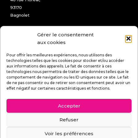
93170
Bagnolet
Tél :
01 48 97 72 04
Gérer le consentement
ICPC MONTREUIL
aux cookies
55 rue Gaston Lauriau,
Pour offrir les meilleures expériences, nous utilisons des
93100
technologies telles que les cookies pour stocker et/ou accéder
aux informations des appareils. Le fait de consentir à ces
Montreuil
technologies nous permettra de traiter des données telles que le
comportement de navigation ou les ID uniques sur ce site. Le fait
Tél :
01 73 19 68 00
de ne pas consentir ou de retirer son consentement peut avoir un
effet négatif sur certaines caractéristiques et fonctions.
Accepter
© 2025 ICPC CONCEPT –
Mentions légales
–
Protection de la vie privée
–
Cookies
–
Réalisé
Refuser
par Web Studios
Voir les préférences