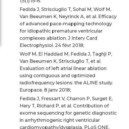
1;5(1):15–6.
Fedida J, Strisciuglio T, Sohal M, Wolf M,
Van Beeumen K, Neyrinck A, et al. Efficacy
of advanced pace-mapping technology
for idiopathic premature ventricular
complexes ablation. J Interv Card
Electrophysiol. 24 févr 2018;
Wolf M, El Haddad M, Fedida J, Taghji P,
Van Beeumen K, Strisciuglio T, et al.
Evaluation of left atrial linear ablation
using contiguous and optimized
radiofrequency lesions: the ALINE study.
Europace. 8 janv 2018;
Fedida J, Fressart V, Charron P, Surget E,
Hery T, Richard P, et al. Contribution of
exome sequencing for genetic diagnostic
in arrhythmogenic right ventricular
cardiomyopathy/dysplasia. PLoS ONE.