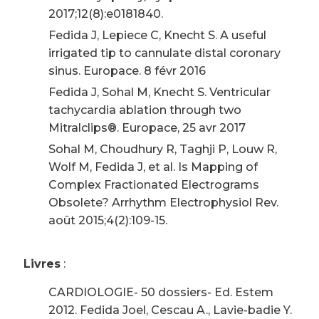
2017;12(8):e0181840.
Fedida J, Lepiece C, Knecht S. A useful
irrigated tip to cannulate distal coronary
sinus. Europace. 8 févr 2016
Fedida J, Sohal M, Knecht S. Ventricular
tachycardia ablation through two
Mitralclips®. Europace, 25 avr 2017
Sohal M, Choudhury R, Taghji P, Louw R,
Wolf M, Fedida J, et al. Is Mapping of
Complex Fractionated Electrograms
Obsolete? Arrhythm Electrophysiol Rev.
août 2015;4(2):109-15.
Livres
:
CARDIOLOGIE- 50 dossiers- Ed. Estem
2012. Fedida Joel, Cescau A., Lavie-badie Y.