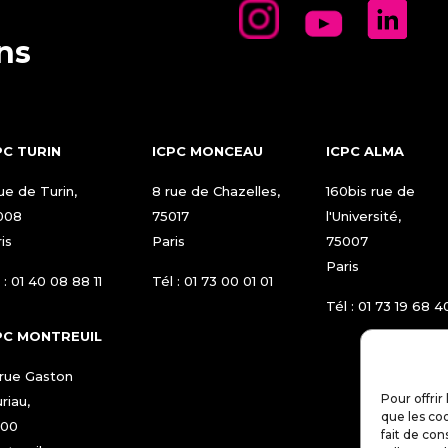
ons
PC TURIN
ICPC MONCEAU
ICPC ALMA
ue de Turin,
8 rue de Chazelles,
160bis rue de
008
75017
l'Université,
is
Paris
75007
Paris
 :
01 40 08 88 11
Tél :
01 73 00 01 01
Tél :
01 73 19 68 4
PC MONTREUIL
 rue Gaston
Pour offrir
riau,
que les co
100
fait de co