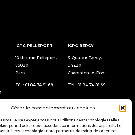
ICPC PELLEPORT
ICPC BERCY
104bis rue Pelleport,
9 Quai de Bercy,
75020
94220
Paris
Charenton-le-Pont
Tél :
01 84 74 81 69
Tél :
01 84 74 81 69
0
Gérer le consentement aux cookies
 les meilleures expériences, nous utilisons des technologies telles
okies pour stocker et/ou accéder aux informations des appareils. Le
nsentir à ces technologies nous permettra de traiter des données