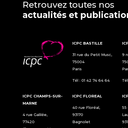
Retrouvez toutes nos
actualités et publicati
ICPC BASTILLE
IC
31 rue du Petit Musc,
9 r
75004
75
Paris
Par
Tél :
01 42 74 64 64
Tél
ICPC CHAMPS-SUR-
ICPC FLOREAL
IC
MARNE
40 rue Floréal,
55
4 rue Galilée,
93170
Lau
77420
Bagnolet
93