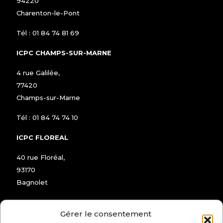
94220
Charenton-le-Pont
Tél :
01 84 74 81 69
ICPC CHAMPS-SUR-MARNE
4 rue Galilée,
77420
Champs-sur-Marne
Tél :
01 84 74 74 10
ICPC FLOREAL
40 rue Floréal,
93170
Bagnolet
Tél :
01 48 97 72 04
Gérer le consentement
ICPC MONTREUIL